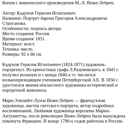
Копия с живописного произведения М.-Л. Виже-Лебрен.
Автор: Кадунов Герасим Игнатьевич.
Название: Портрет барона Григория Александровича
Строганова.
Особенности: подпись автора.
Место создания: Россия.
Время создания: 1851.
Материал: холст.
Техника: масло.
Размеры: 92 х 66 см.
Кадунов Герасим Игнатьевич (1824-1871) художник-
портретист. Из крепостных графа Л.Разумовского, в 1845 г.
получил вольную и с конца 1840-х гг. числился
вольноприходящим учеником Петербургской АХ. В 1850 г.
удостоился звания неклассного художника исторической и
портретной живописи.
Мари-Элизабет-Луиза Виже-Лебрен — французская
художница, мастер светского портрета, автор подробных
воспоминаний. Любимая художница королевы Марии-
Антуанетты, после революции Виже-Лебрен была вынуждена
покинуть Францию. В конце 1790-х годов работала в России.