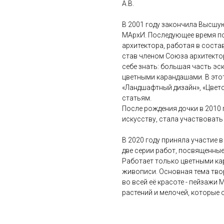
А.В.
В 2001 году закончила Высшу
МАрхИ. Последующее время п
архитектора, работая в соста
став членом Союза архитекто
себе знать: большая часть э
цветными карандашами. В это
«Ландшафтный дизайн», «Цвет
статьям.
После рождения дочки в 2010
искусству, стала участвовать
В 2020 году приняла участие в
две серии работ, посвященные
Работает только цветными кар
живописи. Основная тема тво
во всей её красоте - пейзажи
растений и мелочей, которые