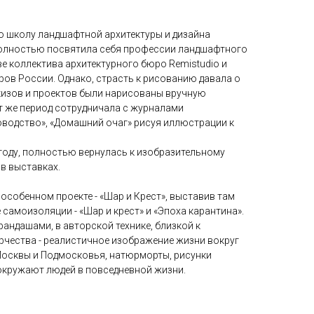
ю школу ландшафтной архитектуры и дизайна
олностью посвятила себя профессии ландшафтного
ве коллектива архитектурного бюро Remistudio и
ров России. Однако, страсть к рисованию давала о
скизов и проектов были нарисованы вручную
т же период сотрудничала с журналами
оводство», «Домашний очаг» рисуя иллюстрации к
 году, полностью вернулась к изобразительному
 в выставках.
 особенном проекте - «Шар и Крест», выставив там
 самоизоляции - «Шар и крест» и «Эпоха карантина».
андашами, в авторской технике, близкой к
рчества - реалистичное изображение жизни вокруг
 Москвы и Подмосковья, натюрморты, рисунки
 окружают людей в повседневной жизни.