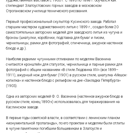
художественных выставок с 1900 г. С 1893 по 1898 г. обучался как
стипендиат Златоустовских горных заводов в московском
Строгановском училище технического рисования.
Первый профессиональный скульптор Кусинского завода. Работал
старшим мастером художественного литья с 1899 г., создал более 20
самостоятельных авторских моделей для заводского литья из чугуна и
бронзы (шкатулки, коробочки, подставка для бумаг и писем,
чернильницы, рамки для фотографий, спичечница, ажурное настенное
блюдо и др.).
Наиболее редкими чугунными отливками по моделям Васенина
считаются кронштейн для статуэток, чернильница и парные рамки для
фотографий с общим названием «В стиле Людовика XIV» (все 1899–
1911), ажурный нож для бумаг (1901) в русском стиле, шкатулка «Мешок-
копилка» и настенное блюдо с рельефом на дне «Закладка Петербурга»
(1903).
Одна из авторских моделей Ф. О. Васенина (настенное ажурное блюдо в
русском стиле, конец 1890-х) использовалась для тиражирования на
Каслинском заводе.
В первые годы советской власти, в соответствии с ленинским планом
«монументальной пропаганды», по его проектам и моделям были отлиты
в чугуне памятники погибшим большевикам в Златоусте и