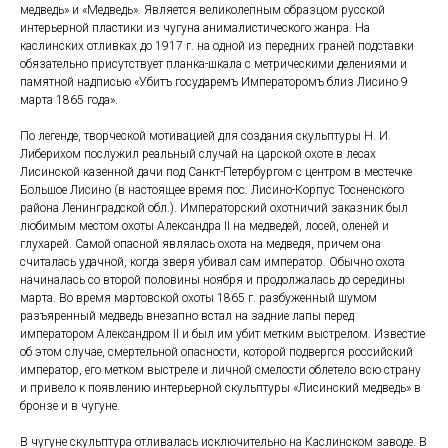
медведь» и «Медведь». Является великолепным образцом русской
интерьерной пластики из чугуна анималистического жанра. На
каслинских отливках до 1917 г. на одной из передних граней подставки
обязательно присутствует планка-шкала с метрическими делениями и
памятной надписью «Убитъ государемъ Императоромъ близ Лисино 9
марта 1865 года».
По легенде, творческой мотивацией для создания скульптуры Н. И.
Либерихом послужил реальный случай на царской охоте в лесах
Лисинской казенной дачи под Санкт-Петербургом с центром в местечке
Большое Лисино (в настоящее время пос. Лисино-Корпус Тосненского
района Ленинградской обл.). Императорский охотничий заказник был
любимым местом охоты Александра II на медведей, лосей, оленей и
глухарей. Самой опасной являлась охота на медведя, причем она
считалась удачной, когда зверя убивал сам император. Обычно охота
начиналась со второй половины ноября и продолжалась до середины
марта. Во время мартовской охоты 1865 г. разбуженный шумом
разъяренный медведь внезапно встал на задние лапы перед
императором Александром II и был им убит метким выстрелом. Известие
об этом случае, смертельной опасности, которой подвергся российский
император, его метком выстреле и личной смелости облетело всю страну
и привело к появлению интерьерной скульптуры «Лисинский медведь» в
бронзе и в чугуне.
В чугуне скульптура отливалась исключительно на Каслинском заводе. В