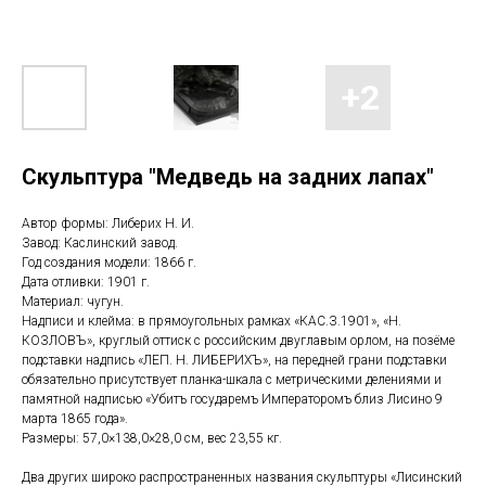
Скульптура "Медведь на задних лапах"
Автор формы: Либерих Н. И.
Завод: Каслинский завод.
Год создания модели: 1866 г.
Дата отливки: 1901 г.
Материал: чугун.
Надписи и клейма: в прямоугольных рамках «КАС.З.1901», «Н.
КОЗЛОВЪ», круглый оттиск с российским двуглавым орлом, на позёме
подставки надпись «ЛЕП. Н. ЛИБЕРИХЪ», на передней грани подставки
обязательно присутствует планка-шкала с метрическими делениями и
памятной надписью «Убитъ государемъ Императоромъ близ Лисино 9
марта 1865 года».
Размеры: 57,0×138,0×28,0 см, вес 23,55 кг.
Два других широко распространенных названия скульптуры «Лисинский