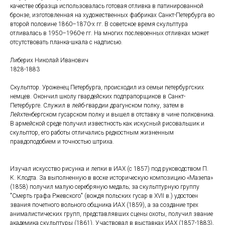
качестве образца использовалась готовая отливка в патинированной
бронзе, изготовленная на художественных фабриках Санкт-Петербурга во
второй половине 1860–1870-х гг. В советское время скульптура
отливалась в 1950–1960-е гг. На многих послевоенных отливках может
отсутствовать планка-шкала с надписью.
Либерих Николай Иванович
1828-1883
Скульптор. Уроженец Петербурга, происходил из семьи петербургских
немцев. Окончил школу гвардейских подпрапорщиков в Санкт-
Петербурге. Служил в лейб-гвардии драгунском полку, затем в
Лейхтенбергском гусарском полку и вышел в отставку в чине полковника.
В армейской среде получил известность как искусный рисовальшик и
скульптор, его работы отличались редкостным жизненным
правдоподобием и точностью штриха.
Изучал искусство рисунка и лепки в ИАХ (с 1857) под руководством П.
К. Клодта. За выполненную в воске историческую композицию «Мазепа»
(1858) получил малую серебряную медаль; за скульптурную группу
"Смерть графа Ржевского" (вождя польских гусар в XVII в.) удостоен
звания почетного вольного общника ИАХ (1859), а за создание трех
анималистических групп, представлявших сцены охоты, получил звание
академика скульптуры (1861). Участвовал в выставках ИАХ (1857-1883),