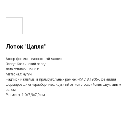
Лоток "Цапля"
Автор формы: неизвестный мастер.
Завод: Каслинский завод.
Дата отливки: 1906 г.
Материал: чугун.
Надписи и клейма: в прямоугольных рамках «КАС.З.1906», фамилия
формировщика неразборчиво, круглый оттиск с российским двуглавым
орлом.
Размеры: 1,0x7,9х7,9 см.