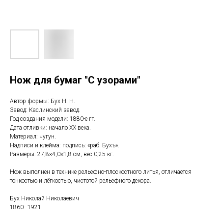
Нож для бумаг "С узорами"
Автор формы: Бух Н. Н.
Завод: Каслинский завод.
Год создания модели: 1880-е гг.
Дата отливки: начало ХХ века.
Материал: чугун.
Надписи и клейма: подпись: «раб. Бухъ».
Размеры: 27,8×4,0×1,8 см, вес 0,25 кг.
Нож выполнен в технике рельефно-плоскостного литья, отличается
тонкостью и лёгкостью, чистотой рельефного декора.
Бух Николай Николаевич
1860–1921