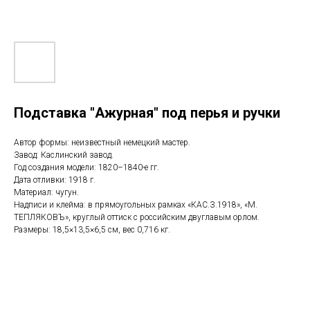
Подставка "Ажурная" под перья и ручки
Автор формы: неизвестный немецкий мастер.
Завод: Каслинский завод.
Год создания модели: 1820–1840-е гг.
Дата отливки: 1918 г.
Материал: чугун.
Надписи и клейма: в прямоугольных рамках «КАС.З.1918», «М.
ТЕПЛЯКОВЪ», круглый оттиск с российским двуглавым орлом.
Размеры: 18,5×13,5×6,5 см, вес 0,716 кг.