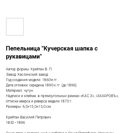
Пепельница "Кучерская шапка с
рукавицами"
Автор формы: Крейтан В. П.
Завод: Каслинский завод.
Год создания модели: 1860-е гг.
Дата отливки: середина 1890-х гг. (до 1896).
Материал: чугун.
Надписи и клейма: в прямоугольных рамках «КАС.З», «ЗАХАРОВЪ»,
оттиски аверса и реверса медали 1870 г.
Размеры: 6,0×15,0×13,0 см.
Крейтан Василий Петрович
1832–1896