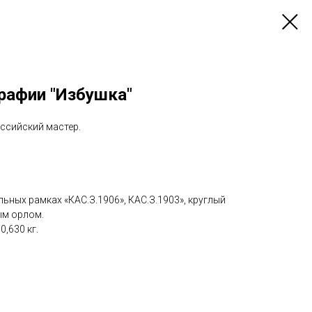
рафии "Избушка"
ссийский мастер.
льных рамках «КАС.З.1906», КАС.З.1903», круглый
ым орлом.
0,630 кг.