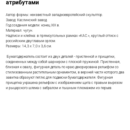
атрибутами
Автор формы: неизвестный западноевропейский скульптор.
Завод: Каслинский завод.
Год создания модели: конец XIX в.
Материал: чугун.
Надписи и клейма: в прямоугольных рамках «КАС.», круглый оттиск с
российским двуглавым орлом.
Размеры: 14,3 x 7,0 x 3,6 см.
Бумагодержатель состоит из двух деталей - пристенной и прищепки,
соединенных между собой шарниром с плоской пружиной. Пристенная,
близкая к овалу, фигурная деталь по краю декорирована рельефом со
стилизованным растительным орнаментом, в верхней части которого два
завитка образуют петлю для подвески бумагодержателя. Фигурная
прищепка украшена рельефом с изображением щита с правым вырезом
и рыцарского шлема с забралом и пышным плюмажем из перьев.