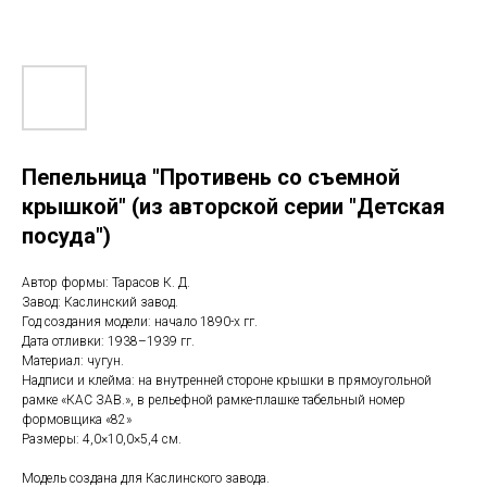
Пепельница "Противень со съемной
крышкой" (из авторской серии "Детская
посуда")
Автор формы: Тарасов К. Д.
Завод: Каслинский завод.
Год создания модели: начало 1890-х гг.
Дата отливки: 1938–1939 гг.
Материал: чугун.
Надписи и клейма: на внутренней стороне крышки в прямоугольной
рамке «КАС ЗАВ.», в рельефной рамке-плашке табельный номер
формовщика «82»
Размеры: 4,0×10,0×5,4 см.
Модель создана для Каслинского завода.