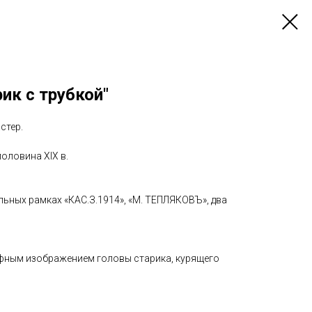
ик с трубкой"
стер.
оловина XIX в.
льных рамках «КАС.З.1914», «М. ТЕПЛЯКОВЪ», два
фным изображением головы старика, курящего