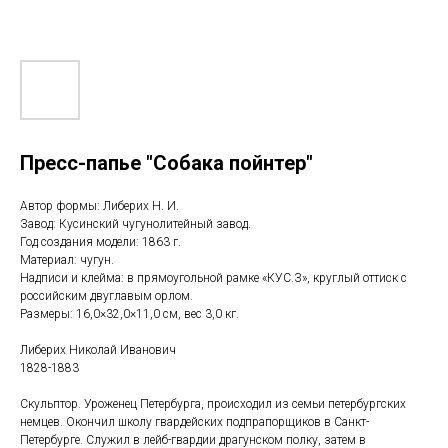
Пресс-папье "Собака пойнтер"
Автор формы: Либерих Н. И.
Завод: Кусинский чугунолитейный завод.
Год создания модели: 1863 г.
Материал: чугун.
Надписи и клейма: в прямоугольной рамке «КУС.З», круглый оттиск с
российским двуглавым орлом.
Размеры: 16,0×32,0×11,0 см, вес 3,0 кг.
Либерих Николай Иванович
1828-1883
Скульптор. Уроженец Петербурга, происходил из семьи петербургских
немцев. Окончил школу гвардейских подпрапорщиков в Санкт-
Петербурге. Служил в лейб-гвардии драгунском полку, затем в