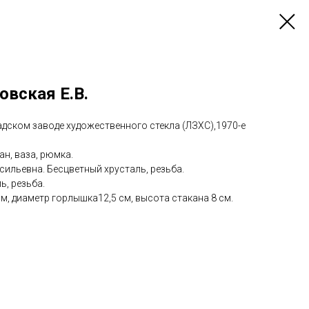
овская Е.В.
дском заводе художественного стекла (ЛЗХС),1970-е
ан, ваза, рюмка.
сильевна. Бесцветный хрусталь, резьба.
ь, резьба.
м, диаметр горлышка12,5 см, высота стакана 8 см.